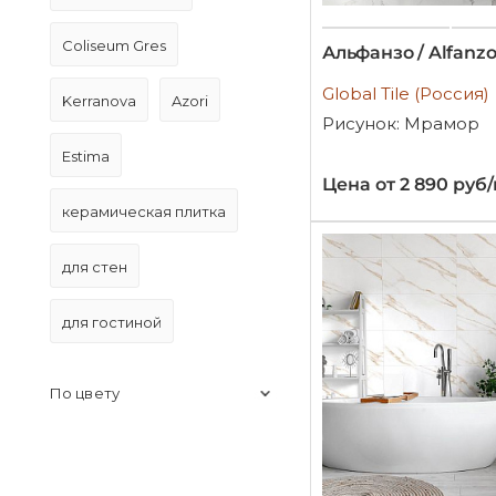
Coliseum Gres
Альфанзо / Alfanz
Global Tile (Россия)
Kerranova
Azori
Рисунок: Мрамор
Estima
Цена от 2 890 руб
керамическая плитка
для стен
для гостиной
По цвету