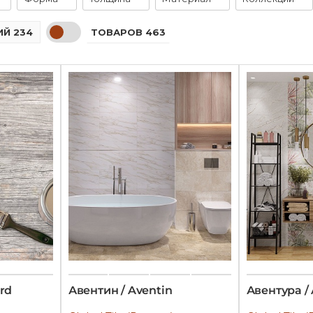
ТОВАРОВ 463
Й 234
rd
Авентин / Aventin
Авентура /