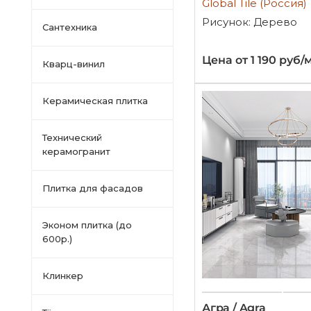
Global Tile (Россия)
Рисунок: Дерево
Сантехника
Цена от 1 190 руб/
Кварц-винил
Керамическая плитка
Технический
керамогранит
Плитка для фасадов
Эконом плитка (до
600р.)
Клинкер
Агра / Agra