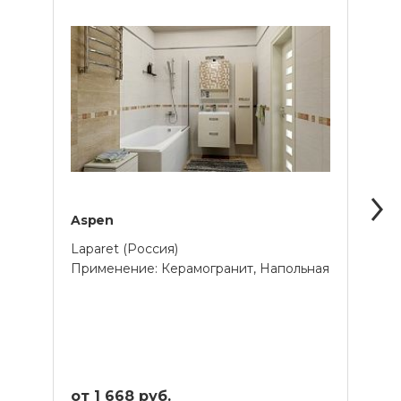
Aspen
Envy
Laparet (Россия)
Lapar
Применение: Керамогранит, Напольная
Прим
от 1 668 руб.
от 1