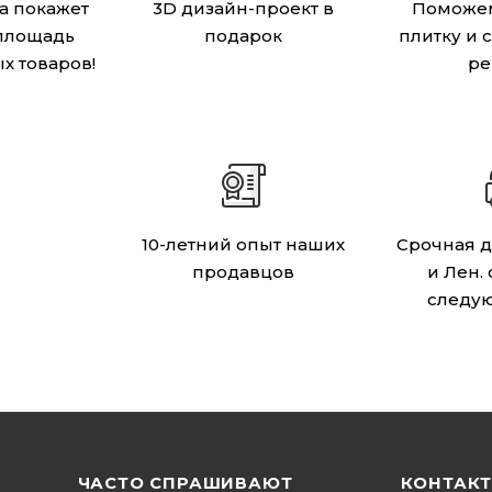
а покажет
3D дизайн-проект в
Поможем
площадь
подарок
плитку и 
х товаров!
ре
10-летний опыт наших
Срочная д
продавцов
и Лен.
следу
ЧАСТО СПРАШИВАЮТ
КОНТАК