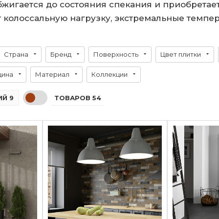
жигается до состояния спекания и приобретае
 колоссальную нагрузку, экстремальные темпер
Страна
Бренд
Поверхность
Цвет плитки
щина
Материал
Коллекции
ТОВАРОВ 54
Й 9