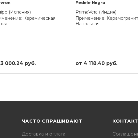
evron
Fedele Negro
ipe (Испания)
PrimaVera (Индия)
именение: Керамическая
Применение: Керамогранит
тка
Напольная
 3 000.24 руб.
от 4 118.40 руб.
ЧАСТО СПРАШИВАЮТ
КОНТАК
Доставка и оплата
Соглашен