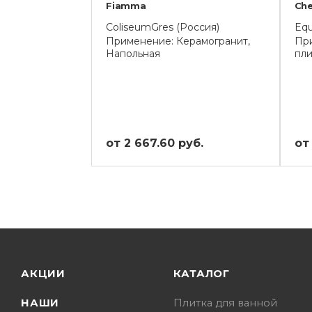
Fiamma
Ch
ColiseumGres (Россия)
Equ
Применение: Керамогранит,
Пр
Напольная
пли
от 2 667.60 руб.
от
АКЦИИ
КАТАЛОГ
НАШИ
Плитка для ванной