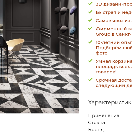
3D дизайн-про
Быстрая и нед
Самовывоз из 
Фирменный ма
Group в Санкт
10-летний опы
Подберём люб
фото
Умная корзин
площадь всех 
товаров!
Срочная доста
следующий д
Характеристик
Применение
Страна
Бренд