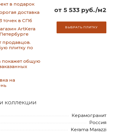
ект в подарок
от 5 533 руб./м2
орогая доставка
3 точек в СПб
ВЫБРАТЬ ПЛИТКУ
газин ArtKera
-Петербурге
т продавцов.
ую плитку по
а покажет общую
заказанных
вка на
ень
и коллекции
Керамогранит
Россия
Kerama Marazzi