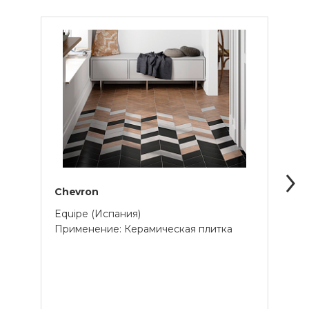
Chevron
Krom
Equipe (Испания)
Equi
Применение: Керамическая плитка
Прим