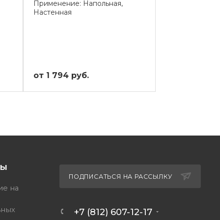
Применение: Напольная,
Применение: 
Настенная
от 1 794 руб.
от 2 071.77 
ТЫ
ПОДПИСАТЬСЯ НА РАССЫЛКУ
ие на
ьных
+7 (812) 607-12-17