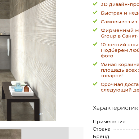
3D дизайн-про
Быстрая и нед
Самовывоз из 
Фирменный ма
Group в Санкт
10-летний опы
Подберём люб
фото
Умная корзин
площадь всех 
товаров!
Срочная доста
следующий д
Характеристик
Применение
Страна
Бренд