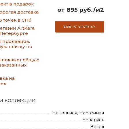
ект в подарок
от 895 руб./м2
орогая доставка
3 точек в СПб
ВЫБРАТЬ ПЛИТКУ
газин ArtKera
-Петербурге
т продавцов.
ую плитку по
а покажет общую
заказанных
вка на
ень
и коллекции
Напольная, Настенная
Беларусь
Belani