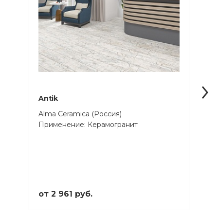
Antik
Bruc
Alma Ceramica (Россия)
Alma 
Применение: Керамогранит
Прим
от 2 961 руб.
от 2