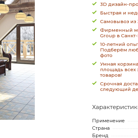
3D дизайн-про
Быстрая и нед
Самовывоз из 
Фирменный ма
Group в Санкт
10-летний опы
Подберём люб
фото
Умная корзин
площадь всех 
товаров!
Срочная доста
следующий д
Характеристик
Применение
Страна
Бренд