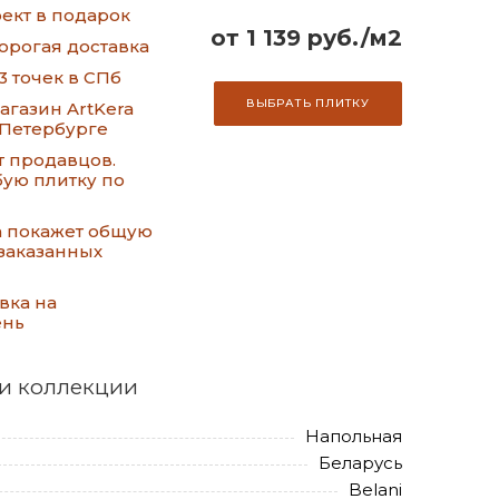
ект в подарок
от 1 139 руб./м2
орогая доставка
3 точек в СПб
ВЫБРАТЬ ПЛИТКУ
газин ArtKera
-Петербурге
т продавцов.
ую плитку по
а покажет общую
заказанных
вка на
ень
и коллекции
Напольная
Беларусь
Belani