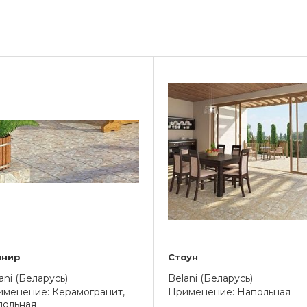
йнир
Стоун
ani (Беларусь)
Belani (Беларусь)
менение: Керамогранит,
Применение: Напольная
польная