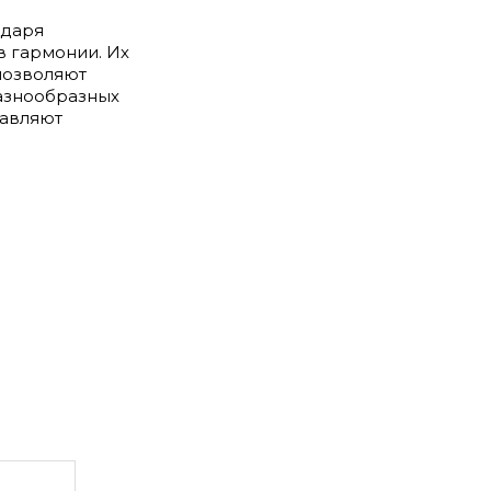
одаря
в гармонии. Их
 позволяют
разнообразных
бавляют