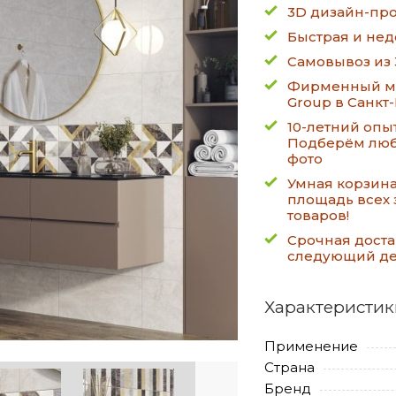
3D дизайн-про
Быстрая и нед
Самовывоз из 
Фирменный ма
Group в Санкт
10-летний опы
Подберём люб
фото
Умная корзин
площадь всех 
товаров!
Срочная доста
следующий д
Характеристик
Применение
Страна
Бренд