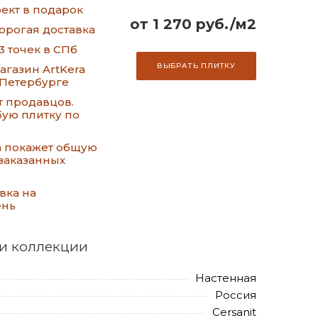
ект в подарок
от 1 270 руб./м2
орогая доставка
3 точек в СПб
ВЫБРАТЬ ПЛИТКУ
газин ArtKera
-Петербурге
т продавцов.
ую плитку по
а покажет общую
заказанных
вка на
ень
и коллекции
Настенная
Россия
Cersanit