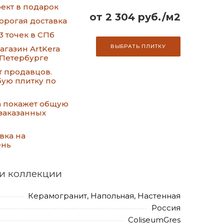
ект в подарок
от 2 304 руб./м2
орогая доставка
3 точек в СПб
ВЫБРАТЬ ПЛИТКУ
газин ArtKera
-Петербурге
т продавцов.
ую плитку по
а покажет общую
заказанных
вка на
ень
и коллекции
Керамогранит, Напольная, Настенная
Россия
ColiseumGres