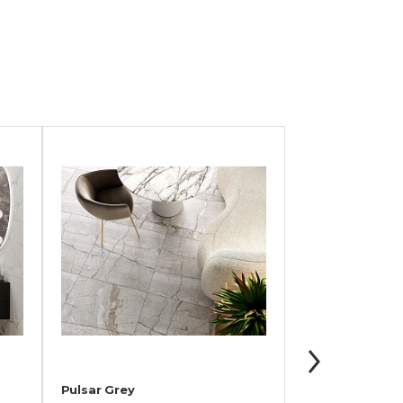
Pulsar Grey
Бьянко Неро