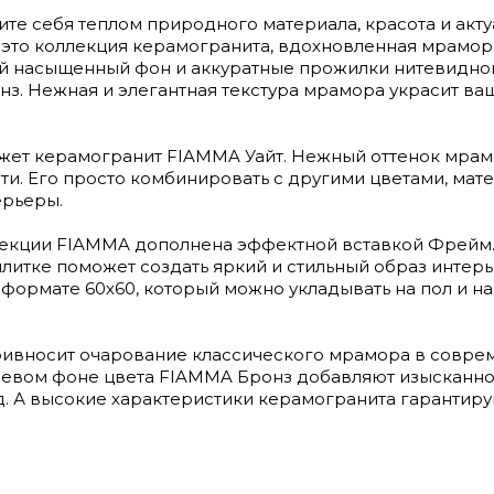
те себя теплом природного материала, красота и акту
 это коллекция керамогранита, вдохновленная мрамо
ый насыщенный фон и аккуратные прожилки нитевидн
онз. Нежная и элегантная текстура мрамора украсит ва
ожет керамогранит FIAMMA Уайт. Нежный оттенок мра
ти. Его просто комбинировать с другими цветами, мат
ерьеры.
лекции FIAMMA дополнена эффектной вставкой Фрейм
литке поможет создать яркий и стильный образ интер
формате 60х60, который можно укладывать на пол и на
ривносит очарование классического мрамора в совр
невом фоне цвета FIAMMA Бронз добавляют изысканно
. А высокие характеристики керамогранита гарантир