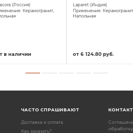
acora (Россия)
Laparet (Индия)
менение: Керамогранит,
Применение: Керамогранит
польная
Напольная
т в наличии
от 6 124.80 руб.
ЧАСТО СПРАШИВАЮТ
КОНТАК
Доставка и оплата
Соглашен
обработку
Как заказать?