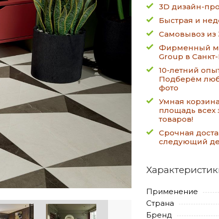
3D дизайн-про
Быстрая и нед
Самовывоз из 
Фирменный ма
Group в Санкт
10-летний опы
Подберём люб
фото
Умная корзин
площадь всех 
товаров!
Срочная доста
следующий д
Характеристик
Применение
Страна
Бренд