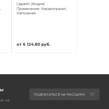
Laparet (Индия)
Kerama Marazzi
,
Применение: Керамогранит,
Применение: 
Напольная
от 6 124.80 руб.
от 15 824.38
ТЫ
ПОДПИСАТЬСЯ НА РАССЫЛКУ
ие на