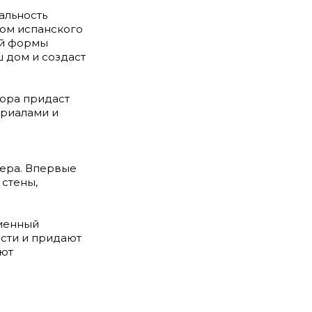
альность
ром испанского
ой формы
ш дом и создаст
мора придаст
ериалами и
.
ьера. Впервые
 стены,
еменный
сти и придают
уют