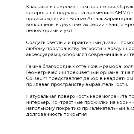
Классика в современном прочтении. Окружи
которого не подвластна времени. FIAMMA -
происхождения - Bronze Amani. Характерн
воплощены в двух цветах серии - Уайт и Бр
неповторимый уют.
Создать светлый и практичный дизайн пом
любому пространству легкости и воздушнос
аксессуарами, оформляя современные инт
Гамма благородных оттенков мрамора кол
Геометрический трехцветный орнамент на п
Coliseum представляет декор в квадратном 
придавая пространству выразительности.
Натуральная поверхность керамогранита п
интерьер. Контрастные прожилки на корич
напольному покрытию привлекательный вид
долговечность покрытия.