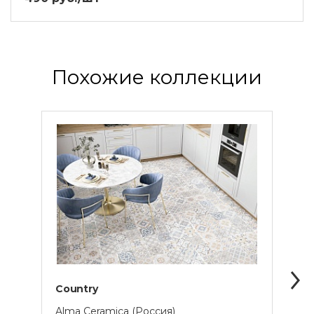
Похожие коллекции
Country
Bast
Alma Ceramica (Россия)
Lapar