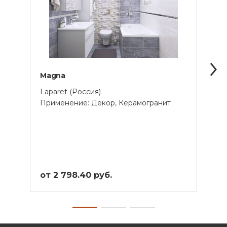
Magna
Pega
Laparet (Россия)
Lapar
Применение: Декор, Керамогранит
Прим
от 2 798.40 руб.
от 2