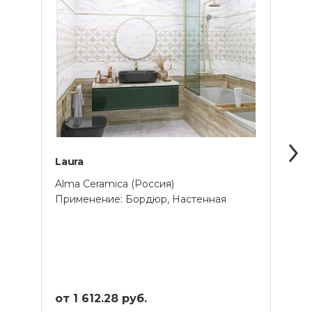
Laura
Rich
Alma Ceramica (Россия)
Alma 
Применение: Бордюр, Настенная
Прим
от 1 612.28 руб.
от 1