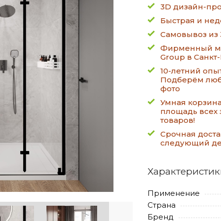
3D дизайн-про
Быстрая и нед
Самовывоз из 
Фирменный ма
Group в Санкт
10-летний опы
Подберём люб
фото
Умная корзин
площадь всех 
товаров!
Срочная доста
следующий д
Характеристик
Применение
Страна
Бренд