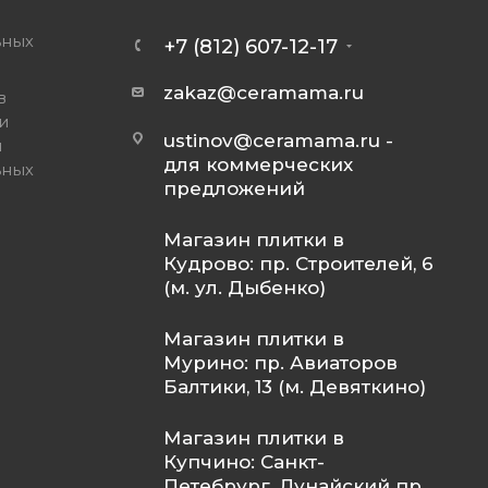
ьных
+7 (812) 607-12-17
zakaz@ceramama.ru
в
и
ustinov@ceramama.ru
-
и
для коммерческих
ьных
предложений
Магазин плитки в
Кудрово: пр. Строителей, 6
(м. ул. Дыбенко)
Магазин плитки в
Мурино: пр. Авиаторов
Балтики, 13 (м. Девяткино)
Магазин плитки в
Купчино: Санкт-
Петебрург, Дунайский пр.,