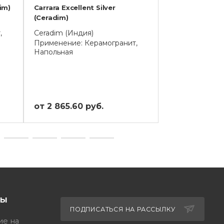
im)
Carrara Excellent Silver
Mramor Chic Be
(Ceradim)
Ceradim (Инди
,
Ceradim (Индия)
Применение: К
Напольная
Применение: Керамогранит,
Напольная
от 2 865.60 руб.
от 3 153.60 р
ТЫ
ПОДПИСАТЬСЯ НА РАССЫЛКУ
ие на