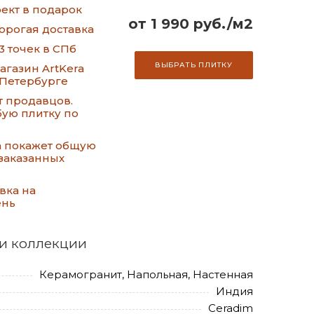
ект в подарок
от 1 990 руб./м2
орогая доставка
3 точек в СПб
ВЫБРАТЬ ПЛИТКУ
газин ArtKera
-Петербурге
т продавцов.
ую плитку по
а покажет общую
заказанных
вка на
ень
и коллекции
Керамогранит, Напольная, Настенная
Индия
Ceradim