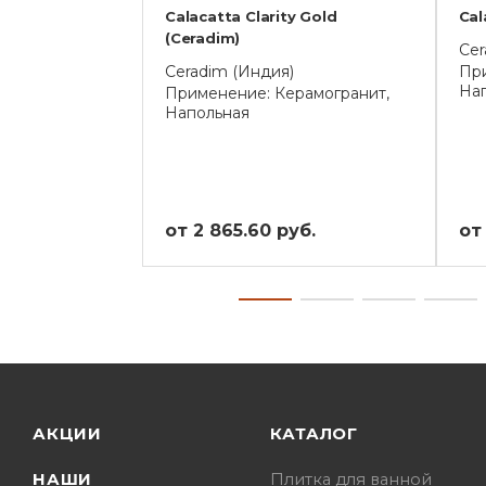
Calacatta Clarity Gold
Cal
(Ceradim)
Cer
Ceradim (Индия)
При
На
Применение: Керамогранит,
Напольная
от 2 865.60 руб.
от
АКЦИИ
КАТАЛОГ
НАШИ
Плитка для ванной