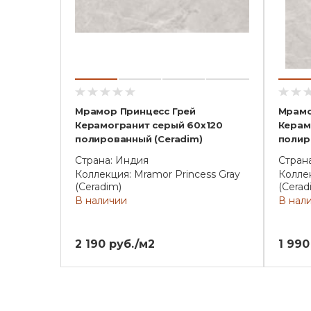
Мрамор Принцесс Грей
Мрамо
Керамогранит серый 60х120
Керам
полированный (Ceradim)
полир
Страна: Индия
Стран
Коллекция: Mramor Princess Gray
Коллек
(Ceradim)
(Cerad
В наличии
В нал
2 190 руб./м2
1 990