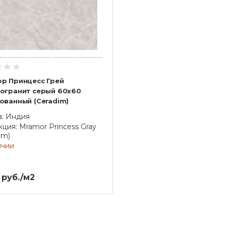
р Принцесс Грей
огранит серый 60х60
ованный (Ceradim)
а: Индия
ция: Mramor Princess Gray
im)
ичии
 руб./м2