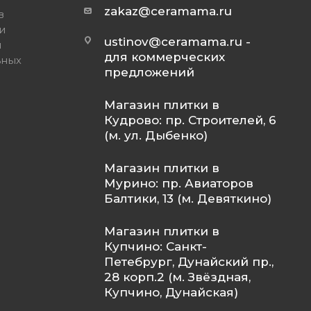
zakaz@ceramama.ru
в
и
ustinov@ceramama.ru
-
и
для коммерческих
ьных
предложений
Магазин плитки в
Кудрово: пр. Строителей, 6
(м. ул. Дыбенко)
Магазин плитки в
Мурино: пр. Авиаторов
Балтики, 13 (м. Девяткино)
Магазин плитки в
Купчино: Санкт-
Петебрург, Дунайский пр.,
28 корп.2 (м. Звёздная,
Купчино, Дунайская)