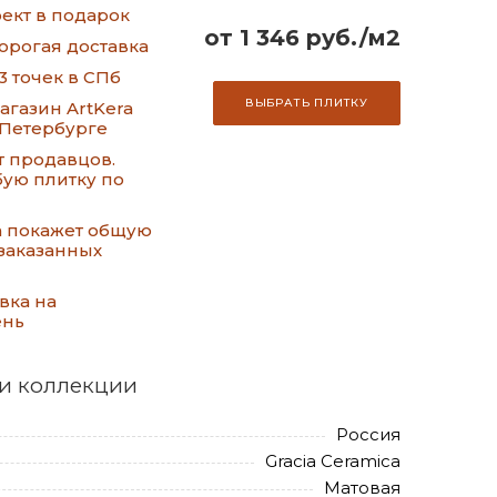
ект в подарок
от 1 346 руб./м2
орогая доставка
3 точек в СПб
ВЫБРАТЬ ПЛИТКУ
газин ArtKera
-Петербурге
т продавцов.
ую плитку по
а покажет общую
заказанных
вка на
ень
и коллекции
Россия
Gracia Ceramica
Матовая