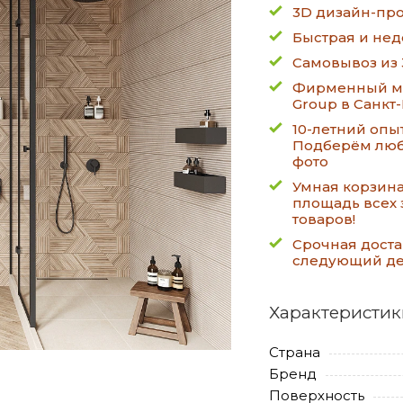
3D дизайн-про
Быстрая и нед
Самовывоз из 
Фирменный ма
Group в Санкт
10-летний опы
Подберём люб
фото
Умная корзин
площадь всех 
товаров!
Срочная доста
следующий д
Характеристик
Страна
Бренд
Поверхность