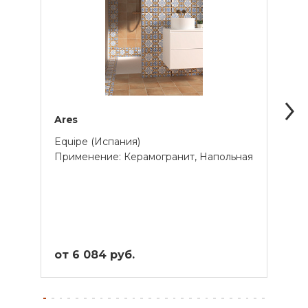
Ares
Argil
Equipe (Испания)
Equi
Применение: Керамогранит, Напольная
Прим
от 6 084 руб.
от 3