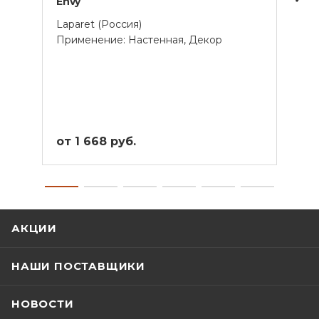
Envy
Extra
Laparet (Россия)
Lapar
Применение: Настенная, Декор
Прим
от 1 668 руб.
от 2
АКЦИИ
НАШИ ПОСТАВЩИКИ
НОВОСТИ