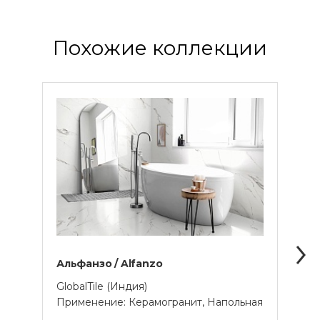
Похожие коллекции
Альфанзо / Alfanzo
Кала
Imper
GlobalTile (Индия)
Применение: Керамогранит, Напольная
Globa
Прим