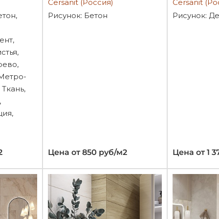
Cersanit (Россия)
Cersanit (Ро
етон,
Рисунок: Бетон
Рисунок: Д
ент,
стья,
рево,
 Метро-
 Ткань,
,
ция,
2
Цена от 850 руб/м2
Цена от 1 3