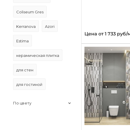
Coliseum Gres
Kerranova
Azori
Цена от 1 733 руб/
Estima
керамическая плитка
для стен
для гостиной
По цвету