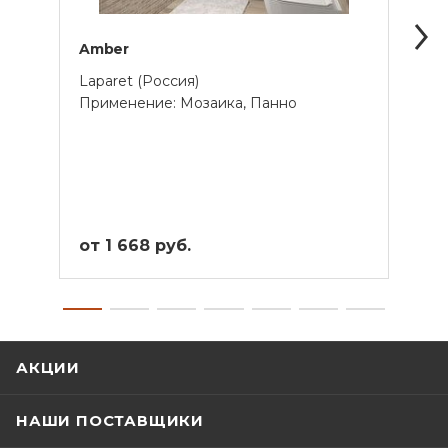
Amber
Anai
Laparet (Россия)
Lapar
Применение: Мозаика, Панно
Прим
от 1 668 руб.
от 1
АКЦИИ
НАШИ ПОСТАВЩИКИ