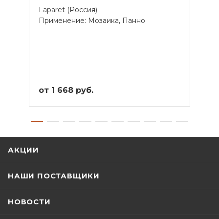
Laparet (Россия)
Lapar
Применение: Мозаика, Панно
Прим
от 1 668 руб.
от 1
АКЦИИ
НАШИ ПОСТАВЩИКИ
НОВОСТИ