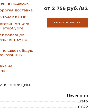
ект в подарок
от 2 756 руб./м2
орогая доставка
3 точек в СПб
ВЫБРАТЬ ПЛИТКУ
газин ArtKera
-Петербурге
т продавцов.
ую плитку по
а покажет общую
заказанных
вка на
ень
и коллекции
Настенная
Creto
0,672