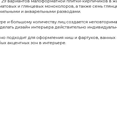
то 29 вариантов малоформатной плитки-кирпичиков в 
 матовых и глянцевых моноколоров, а также семь глян
рнильными и акварельными разводами.
е и большому количеству лиц создается неповторимая
делать дизайн интерьера действительно индивидуаль
чно подходит для оформления ниш и фартуков, ванных
бых акцентных зон в интерьере.