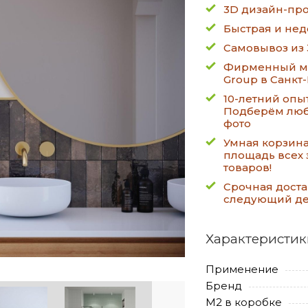
3D дизайн-про
Быстрая и нед
Самовывоз из 
Фирменный ма
Group в Санкт
10-летний опы
Подберём люб
фото
Умная корзин
площадь всех 
товаров!
Срочная доста
следующий д
Характеристик
Применение
Бренд
М2 в коробке