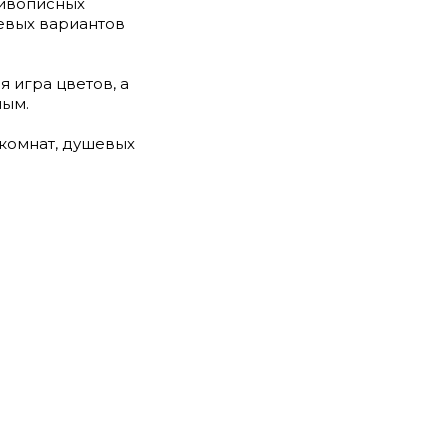
живописных
цевых вариантов
 игра цветов, а
ным.
 комнат, душевых