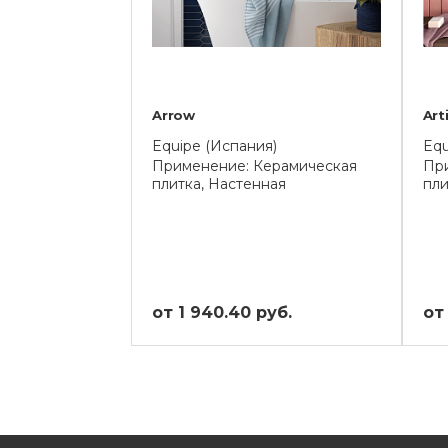
Arrow
Art
Equipe (Испания)
Equ
Применение: Керамическая
Пр
плитка, Настенная
пли
от 1 940.40 руб.
от