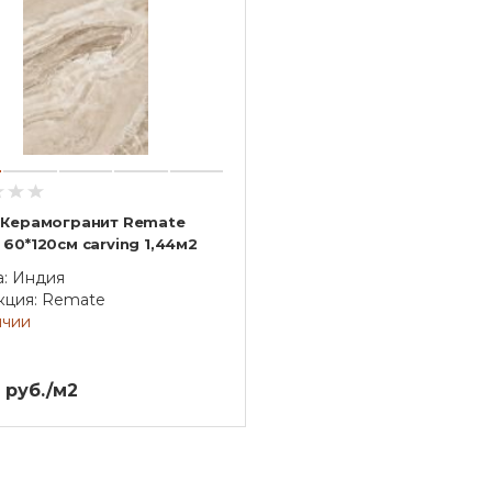
 Керамогранит Remate
60*120см carving 1,44м2
а: Индия
кция: Remate
ичии
 руб./м2