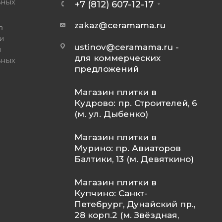
ьных
+7 (812) 607-12-17
zakaz@ceramama.ru
в
и
ustinov@ceramama.ru
-
и
для коммерческих
ьных
предложений
Магазин плитки в
Кудрово: пр. Строителей, 6
(м. ул. Дыбенко)
Магазин плитки в
Мурино: пр. Авиаторов
Балтики, 13 (м. Девяткино)
Магазин плитки в
Купчино: Санкт-
Петебрург, Дунайский пр.,
28 корп.2 (м. Звёздная,