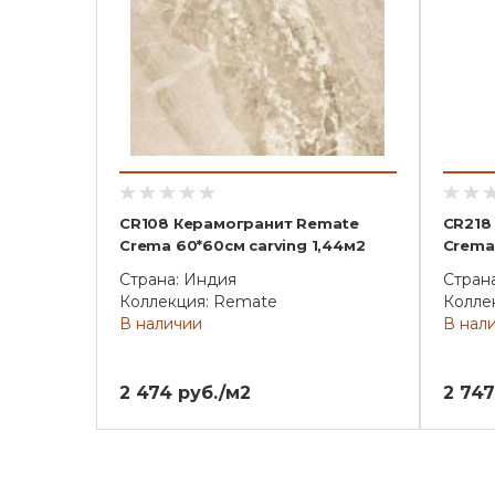
CR108 Керамогранит Remate
CR218
Crema 60*60см carving 1,44м2
Crema 
Страна: Индия
Стран
Коллекция: Remate
Колле
В наличии
В нал
2 474 руб./м2
2 747