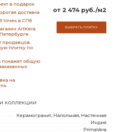
ект в подарок
от 2 474 руб./м2
орогая доставка
3 точек в СПб
ВЫБРАТЬ ПЛИТКУ
газин ArtKera
-Петербурге
т продавцов.
ую плитку по
а покажет общую
заказанных
вка на
ень
и коллекции
Керамогранит, Напольная, Настенная
Индия
PrimaVera