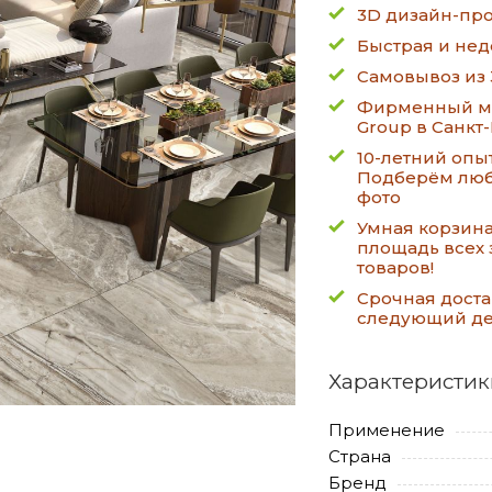
3D дизайн-про
Быстрая и нед
Самовывоз из 
Фирменный ма
Group в Санкт
10-летний опы
Подберём люб
фото
Умная корзин
площадь всех 
товаров!
Срочная доста
следующий д
Характеристик
Применение
Страна
Бренд