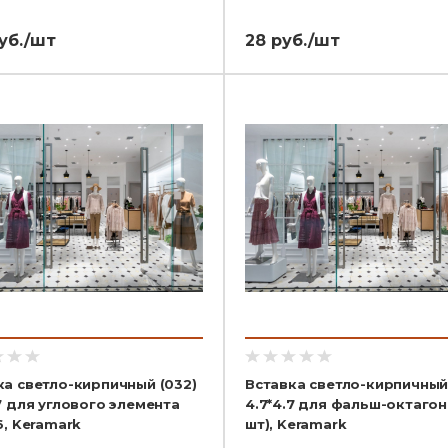
уб./шт
28 руб./шт
ка светло-кирпичный (032)
Вставка светло-кирпичный
7 для углового элемента
4.7*4.7 для фальш-октагон
6, Keramark
шт), Keramark