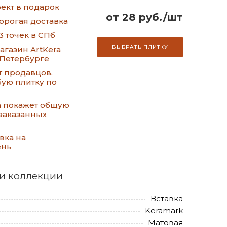
ект в подарок
от 28 руб./шт
орогая доставка
3 точек в СПб
ВЫБРАТЬ ПЛИТКУ
газин ArtKera
-Петербурге
т продавцов.
ую плитку по
а покажет общую
заказанных
вка на
ень
и коллекции
Вставка
Keramark
Матовая