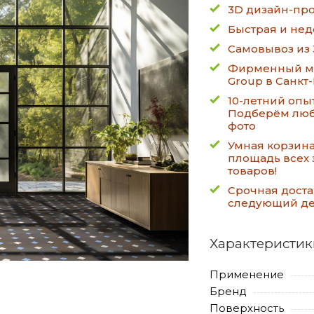
3D дизайн-про
Быстрая и нед
Самовывоз из 
Фирменный ма
Group в Санкт
10-летний опы
Подберём люб
фото
Умная корзин
площадь всех 
товаров!
Срочная доста
следующий д
Характеристик
Применение
Бренд
Поверхность