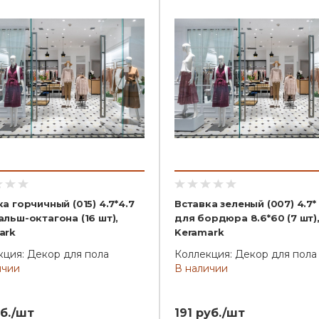
а горчичный (015) 4.7*4.7
Вставка зеленый (007) 4.7* 
льш-октагона (16 шт),
для бордюра 8.6*60 (7 шт)
ark
Keramark
кция: Декор для пола
Коллекция: Декор для пола
ичии
В наличии
б./шт
191 руб./шт