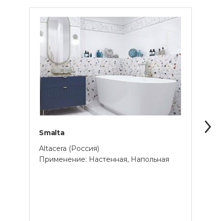
Smalta
Arts
Altacera (Россия)
Delac
Применение: Настенная, Напольная
Прим