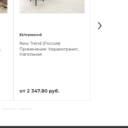
Extrawood
Loksland
New Trend (Россия)
New Trend (Ро
,
Применение: Керамогранит,
Применение: К
Напольная
Напольная
от 2 347.80 руб.
от 1 643.46 