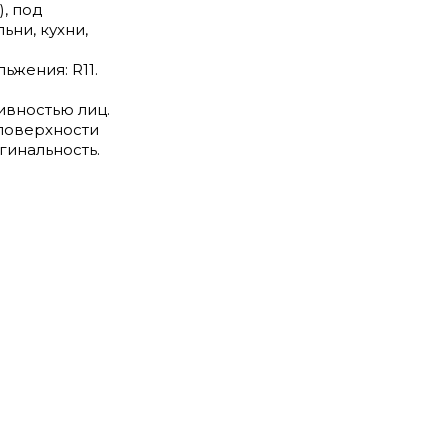
), под
ьни, кухни,
ьжения: R11.
ивностью лиц.
 поверхности
гинальность.