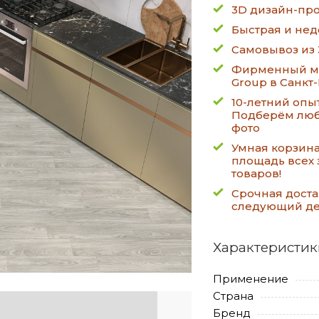
3D дизайн-про
Быстрая и нед
Самовывоз из 
Фирменный ма
Group в Санкт
10-летний опы
Подберём люб
фото
Умная корзин
площадь всех 
товаров!
Срочная доста
следующий д
Характеристик
Применение
Страна
Бренд