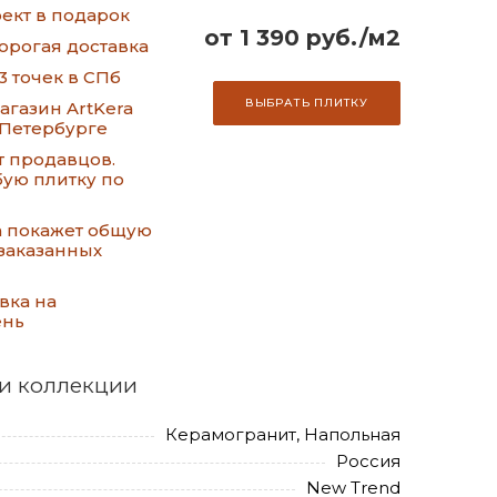
ект в подарок
от 1 390 руб./м2
орогая доставка
3 точек в СПб
ВЫБРАТЬ ПЛИТКУ
газин ArtKera
-Петербурге
т продавцов.
ую плитку по
а покажет общую
заказанных
вка на
ень
и коллекции
Керамогранит, Напольная
Россия
New Trend