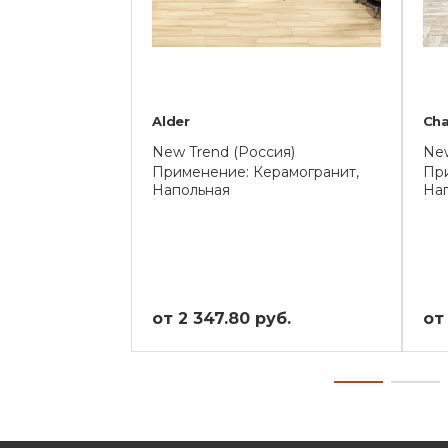
Alder
Cha
New Trend (Россия)
New
Применение: Керамогранит,
При
Напольная
На
от 2 347.80 руб.
от