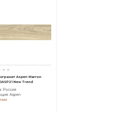
огранит Aspen Marron
0ASP21 New Trend
а: Россия
кция: Aspen
ичии