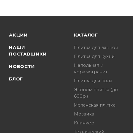
АКЦИИ
КАТАЛОГ
НАШИ
Плитка для ванной
ПОСТАВЩИКИ
Плитка для кухни
Напольная и
НОВОСТИ
керамогранит
БЛОГ
Плитка для пола
Эконом плитка (до
600р.)
Испанская плитка
Мозаика
Клинкер
Технический