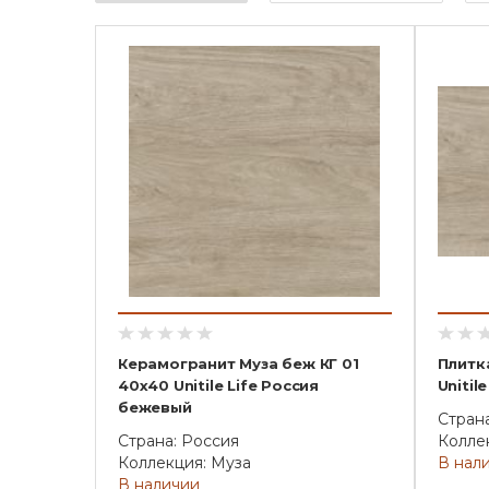
Керамогранит Муза беж КГ 01
Плитк
40х40 Unitile Life Россия
Unitil
бежевый
Стран
Страна: Россия
Колле
Коллекция: Муза
В нал
В наличии