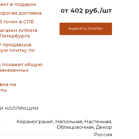
ект в подарок
от 402 руб./шт
орогая доставка
3 точек в СПб
ВЫБРАТЬ ПЛИТКУ
газин ArtKera
-Петербурге
т продавцов.
ую плитку по
а покажет общую
заказанных
вка на
ень
и коллекции
Керамогранит, Напольная, Настенная,
Облицовочная, Декор
Россия