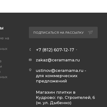
ТЫ
ПОДПИСАТЬСЯ НА РАССЫЛКУ
ие на
ьных
+7 (812) 607-12-17
zakaz@ceramama.ru
в
и
ustinov@ceramama.ru
-
и
для коммерческих
ьных
предложений
Магазин плитки в
Кудрово: пр. Строителей, 6
(м. ул. Дыбенко)