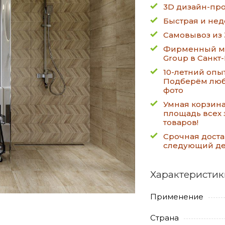
3D дизайн-про
Быстрая и нед
Самовывоз из 
Фирменный ма
Group в Санкт
10-летний опы
Подберём люб
фото
Умная корзин
площадь всех 
товаров!
Срочная доста
следующий д
Характеристик
Применение
Страна