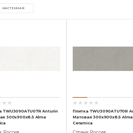
НАСТЕННАЯ
а TWU3090ATU07R Anturin
Плитка TWU3090ATU70R An
ая 300x900x8.5 Alma
Матовая 300x900x8.5 Alma
ica
Ceramica
а: Россия
Страна: Россия