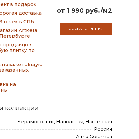
ект в подарок
от 1 990 руб./м2
орогая доставка
3 точек в СПб
ВЫБРАТЬ ПЛИТКУ
газин ArtKera
-Петербурге
т продавцов.
ую плитку по
а покажет общую
заказанных
вка на
ень
и коллекции
Керамогранит, Напольная, Настенная
Россия
Alma Ceramica