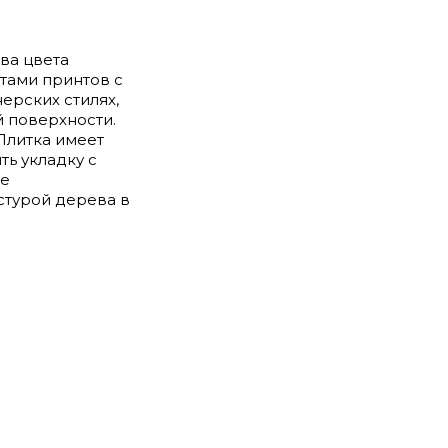
ва цвета
тами принтов с
ерских стилях,
й поверхности.
Плитка имеет
ь укладку с
де
стурой дерева в