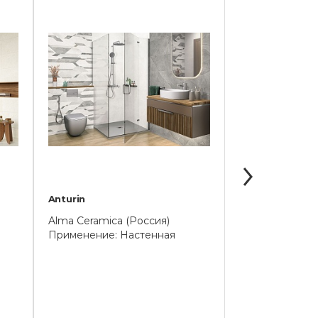
Anturin
Berlin
Alma Ceramica (Россия)
Alma Ceramica 
Применение: Настенная
Применение: К
Напольная