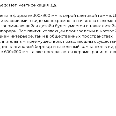
ьеф: Нет. Ректификация: Да.
ена в формате 300x900 мм, в серой цветовой гамме. Д
и массивами в виде монохромного пэчворка с элемен
 запоминающийся дизайн будет уместен в таких дизайн
мпорари. Все плитки коллекции произведены в матово
нем интерьере, так и в общественных пространствах. 
олнительным преимуществом, позволяющим осуществит
одит платиновый бордюр и напольный компаньон в ви
е 600x600 мм, также предлагается керамогранит с тек