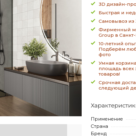
3D дизайн-про
Быстрая и нед
Самовывоз из 
Фирменный ма
Group в Санкт
10-летний опы
Подберём люб
фото
Умная корзин
площадь всех 
товаров!
Срочная доста
следующий д
Характеристик
Применение
Страна
Бренд