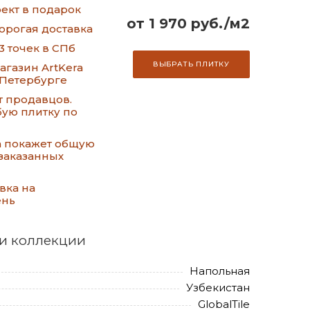
ект в подарок
от 1 970 руб./м2
орогая доставка
3 точек в СПб
ВЫБРАТЬ ПЛИТКУ
газин ArtKera
-Петербурге
т продавцов.
ую плитку по
а покажет общую
заказанных
вка на
ень
и коллекции
Напольная
Узбекистан
GlobalTile