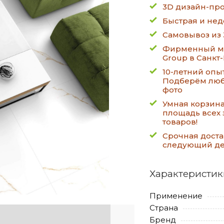
3D дизайн-про
Быстрая и нед
Самовывоз из 
Фирменный ма
Group в Санкт
10-летний опы
Подберём люб
фото
Умная корзин
площадь всех 
товаров!
Срочная доста
следующий д
Характеристик
Применение
Страна
Бренд