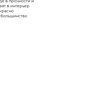
де в прочности и
вят в интерьер
екрасно
в большинство