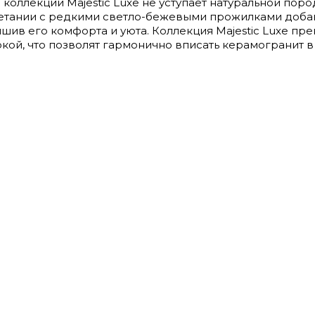
оллекции Majestic Luxe не уступает натуральной поро
четании с редкими светло-бежевыми прожилками доба
ишив его комфорта и уюта. Коллекция Majestic Luxe пр
ркой, что позволят гармонично вписать керамогранит 