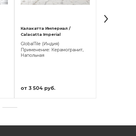
Калакатта Империал /
Калакатта Роял
Calacatta Imperial
Royal
GlobalTile (Индия)
GlobalTile (Узб
Применение: Керамогранит,
Применение: 
Напольная
от 3 504 руб.
от 3 096 руб