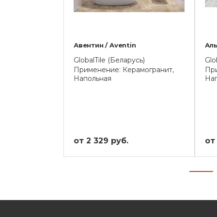
Авентин / Aventin
Аль
GlobalTile (Беларусь)
Glo
Применение: Керамогранит,
При
Напольная
На
от 2 329 руб.
от 