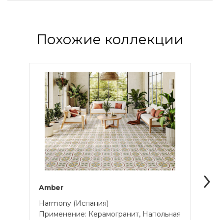
Похожие коллекции
Amber
Bari
Harmony (Испания)
Harm
Применение: Керамогранит, Напольная
Прим