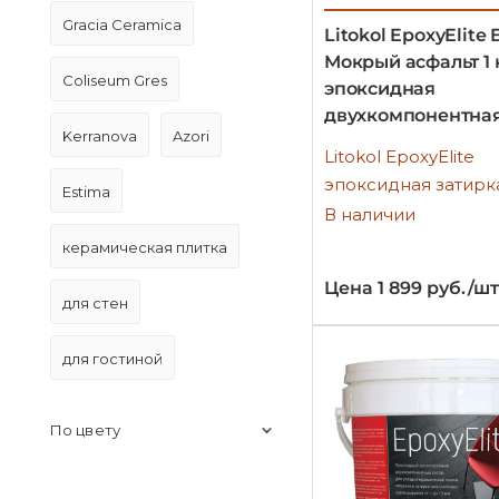
Gracia Ceramica
Litokol EpoxyElite 
Мокрый асфальт 1 к
Coliseum Gres
эпоксидная
двухкомпонентная
Kerranova
Azori
Litokol EpoxyElite
эпоксидная затирк
Estima
В наличии
керамическая плитка
Цена 1 899 руб./шт
для стен
для гостиной
По цвету