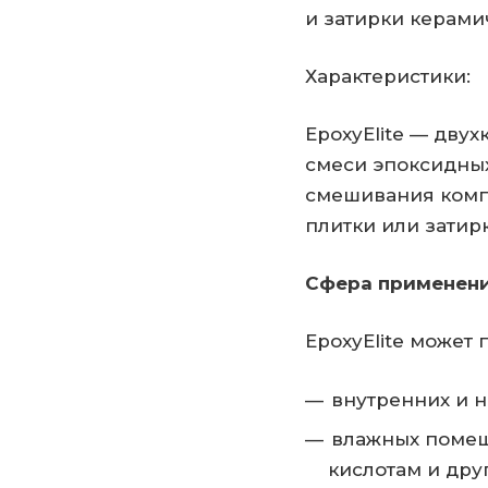
и затирки керамич
Характеристики:
EpoxyElite — дву
смеси эпоксидных
смешивания компо
плитки или затирк
Сфера применени
EpoxyElite может 
внутренних и н
влажных помещ
кислотам и дру