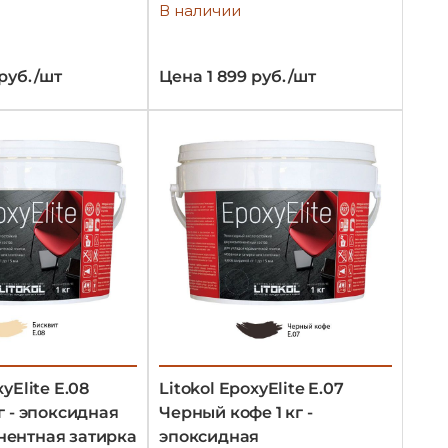
В наличии
 руб./шт
Цена 1 899 руб./шт
xyElite E.08
Litokol EpoxyElite E.07
г - эпоксидная
Черный кофе 1 кг -
нентная затирка
эпоксидная