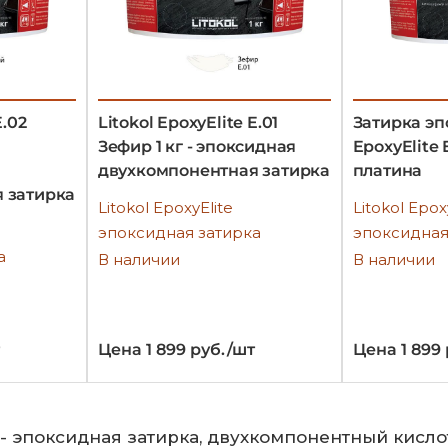
E.02
Litokol EpoxyElite E.01
Затирка эп
Зефир 1 кг - эпоксидная
EpoxyElite E
двухкомпонентная затирка
платина
 затирка
Litokol EpoxyElite
Litokol Epox
эпоксидная затирка
эпоксидная
а
В наличии
В наличии
Цена 1 899 руб./шт
Цена 1 899
- эпоксидная затирка, двухкомпонентный кисло