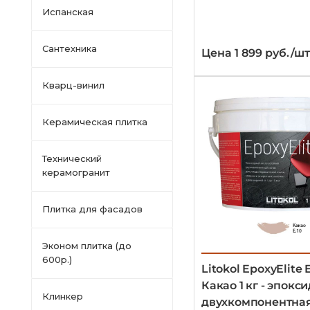
Испанская
Сантехника
Цена 1 899 руб./шт
Кварц-винил
Керамическая плитка
Технический
керамогранит
Плитка для фасадов
Эконом плитка (до
600р.)
Litokol EpoxyElite E
Какао 1 кг - эпокс
Клинкер
двухкомпонентная