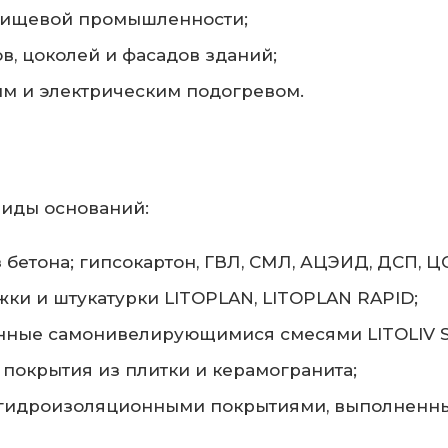
пищевой промышленности;
ов, цоколей и фасадов зданий;
ым и электрическим подогревом.
иды оснований:
 бетона; гипсокартон, ГВЛ, СМЛ, АЦЭИД, ДСП, Ц
ки и штукатурки LITOPLAN, LITOPLAN RAPID;
нные самонивелирующимися смесями LITOLIV S5,
покрытия из плитки и керамогранита;
 гидроизоляционными покрытиями, выполненн