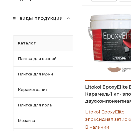
ВИДЫ ПРОДУКЦИИ
Каталог
Плитка для ванной
Плитка для кухни
Litokol EpoxyElite E
Керамогранит
Карамель 1 кг - э
двухкомпонентная
Плитка для пола
Litokol EpoxyElite
эпоксидная затирк
Мозаика
В наличии