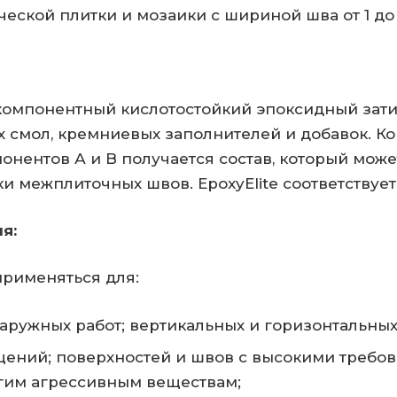
еской плитки и мозаики с шириной шва от 1 до 
хкомпонентный кислотостойкий эпоксидный зати
 смол, кремниевых заполнителей и добавок. Ко
нентов А и B получается состав, который может
и межплиточных швов. EpoxyElite соответствует 
я:
применяться для:
аружных работ; вертикальных и горизонтальных
ений; поверхностей и швов с высокими требов
гим агрессивным веществам;