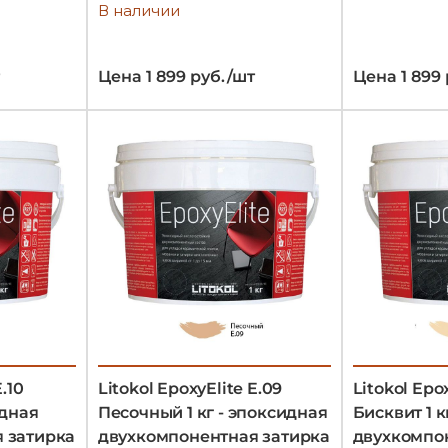
В наличии
Цена 1 899 руб./шт
Цена 1 899
.10
Litokol EpoxyElite E.09
Litokol Epo
идная
Песочный 1 кг - эпоксидная
Бисквит 1 к
 затирка
двухкомпонентная затирка
двухкомпо