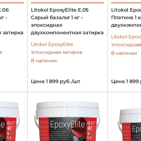
E.06
Litokol EpoxyElite E.05
Litokol Epo
г -
Серый базальт 1 кг -
Платина 1 к
эпоксидная
двухкомпо
 затирка
двухкомпонентная затирка
Litokol Epox
Litokol EpoxyElite
эпоксидная
а
эпоксидная затирка
В наличии
В наличии
Цена 1 899 руб./шт
Цена 1 899