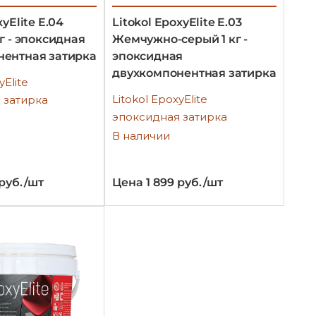
xyElite E.04
Litokol EpoxyElite E.03
г - эпоксидная
Жемчужно-серый 1 кг -
нентная затирка
эпоксидная
двухкомпонентная затирка
yElite
Litokol EpoxyElite
 затирка
эпоксидная затирка
В наличии
 руб./шт
Цена 1 899 руб./шт