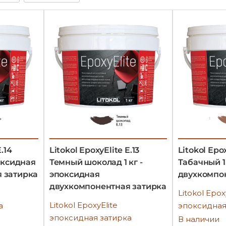
.14
Litokol EpoxyElite E.13
Litokol Epox
поксидная
Темный шоколад 1 кг -
Табачный 1
 затирка
эпоксидная
двухкомпо
двухкомпонентная затирка
Litokol Epox
Litokol EpoxyElite
а
эпоксидная
эпоксидная затирка
В наличии