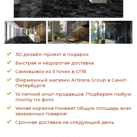
3D дизайн-проект в подарок
Быстрая и недорогая доставка
Самовывоз из 3 точек в СПб
Фирменный магазин ArtKera Group в Санкт-
Петербурге
10-летний опыт продавцов. Подберём любую
плитку по фото
Умная корзина покажет общую площадь всех
заказанных товаров!
Срочная доставка на следующий день