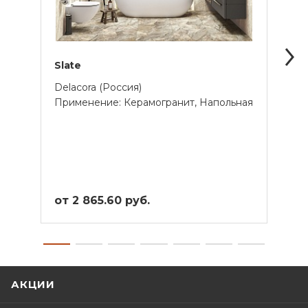
Slate
Loft
Delacora (Россия)
Cersa
Применение: Керамогранит, Напольная
Прим
Унив
от 2 865.60 руб.
от 5
АКЦИИ