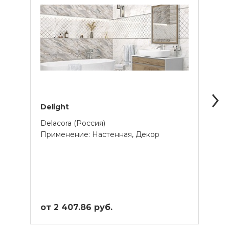
Delight
Faen
Delacora (Россия)
Delac
Применение: Настенная, Декор
Прим
от 2 407.86 руб.
от 2