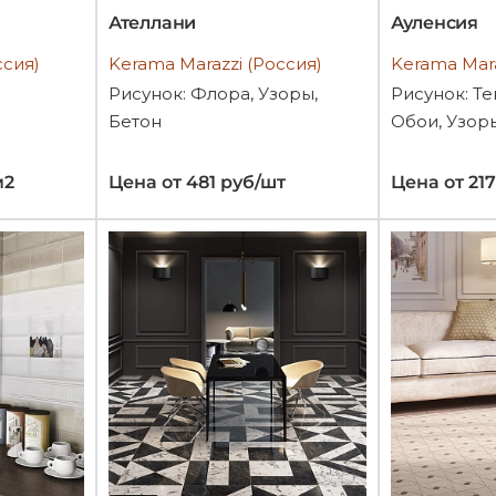
Ателлани
Ауленсия
ссия)
Kerama Marazzi (Россия)
Kerama Mara
Рисунок: Флора, Узоры,
Рисунок: Те
Бетон
Обои, Узор
м2
Цена от 481 руб/шт
Цена от 21