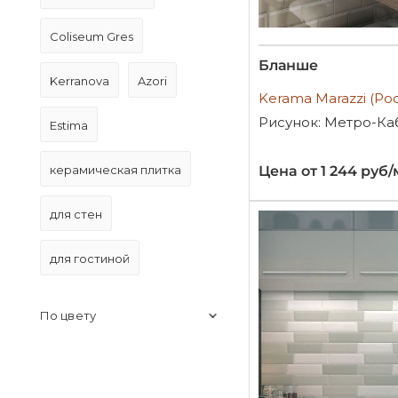
Coliseum Gres
Бланше
Kerranova
Azori
Kerama Marazzi (Ро
Рисунок: Метро-Ка
Estima
керамическая плитка
Цена от 1 244 руб/
для стен
для гостиной
По цвету