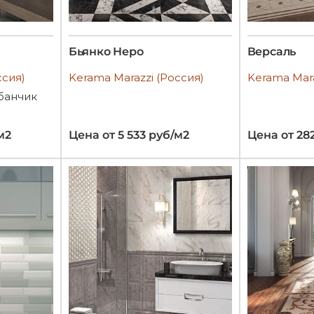
Бьянко Неро
Версаль
ссия)
Kerama Marazzi (Россия)
Kerama Mara
банчик
м2
Цена от 5 533 руб/м2
Цена от 28