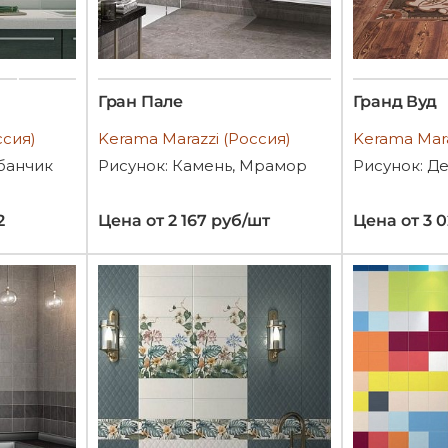
Гран Пале
Гранд Вуд
ссия)
Kerama Marazzi (Россия)
Kerama Mara
банчик
Рисунок: Камень, Мрамор
Рисунок: Д
2
Цена от 2 167 руб/шт
Цена от 3 