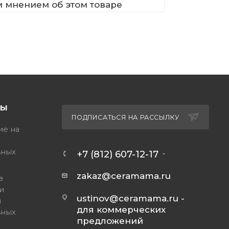
м мнением об этом товаре
ТЫ
ПОДПИСАТЬСЯ НА РАССЫЛКУ
ие на
ьных
+7 (812) 607-12-17
zakaz@ceramama.ru
в
и
ustinov@ceramama.ru
-
и
для коммерческих
ьных
предложений