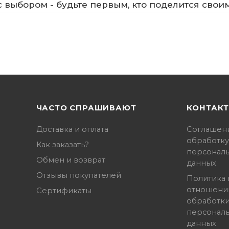
 выбором - будьте первым, кто поделится свои
ЧАСТО СПРАШИВАЮТ
КОНТАК
Доставка и оплата
Соглашен
обработку
Как заказать?
персонал
Обмен и возврат
данных
Отзывы покупателей
Политика 
отношени
Сертификаты
обработк
персонал
данных