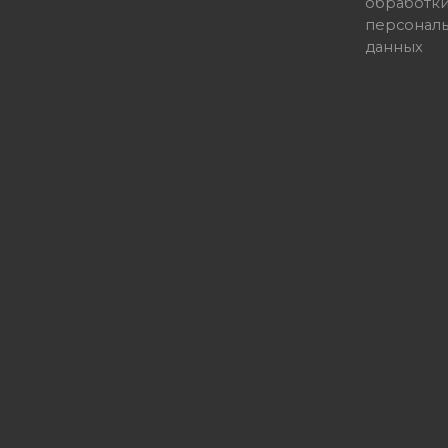
обработк
персонал
данных