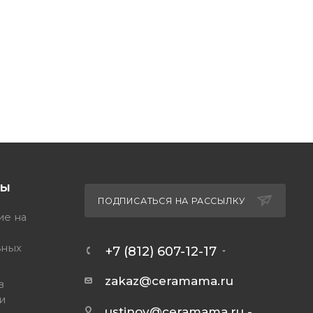
ТЫ
ПОДПИСАТЬСЯ НА РАССЫЛКУ
ие на
ьных
+7 (812) 607-12-17
zakaz@ceramama.ru
в
и
ustinov@ceramama.ru
-