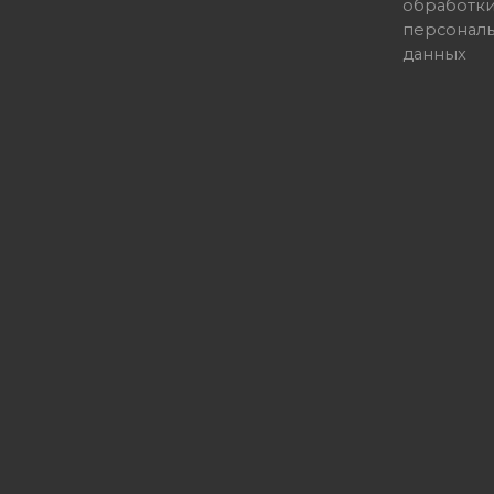
обработк
персонал
данных