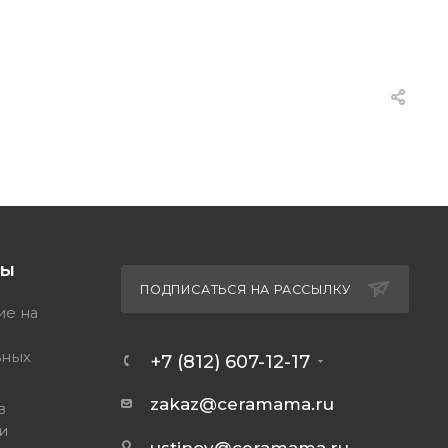
ТЫ
ПОДПИСАТЬСЯ НА РАССЫЛКУ
ие на
ьных
+7 (812) 607-12-17
zakaz@ceramama.ru
в
и
ustinov@ceramama.ru
-