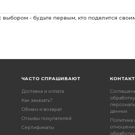
 выбором - будьте первым, кто поделится свои
ЧАСТО СПРАШИВАЮТ
КОНТАК
Доставка и оплата
Соглашен
обработку
Как заказать?
персонал
Обмен и возврат
данных
Отзывы покупателей
Политика 
отношени
Сертификаты
обработк