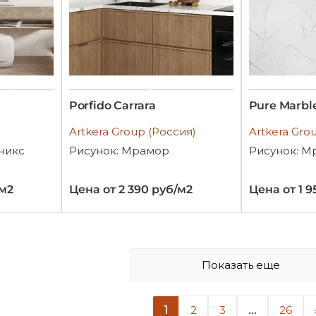
Porfido Carrara
Pure Marbl
Artkera Group (Россия)
Artkera Gro
Оникс
Рисунок: Мрамор
Рисунок: М
/м2
Цена от 2 390 руб/м2
Цена от 1 9
Показать еще
1
...
2
3
26