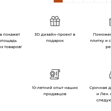
а покажет
3D дизайн-проект в
Поможем
площадь
подарок
плитку и 
х товаров!
ре
10-летний опыт наших
Срочная д
продавцов
и Лен.
следу