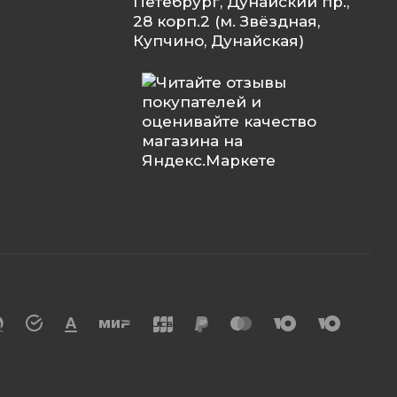
Петебрург, Дунайский пр.,
28 корп.2 (м. Звёздная,
Купчино, Дунайская)