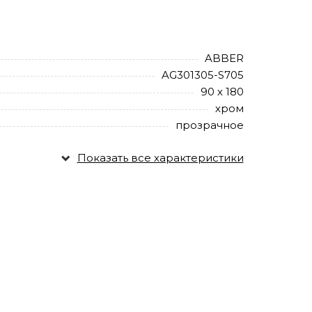
ABBER
AG301305-S705
90 х 180
хром
прозрачное
Показать все характеристики