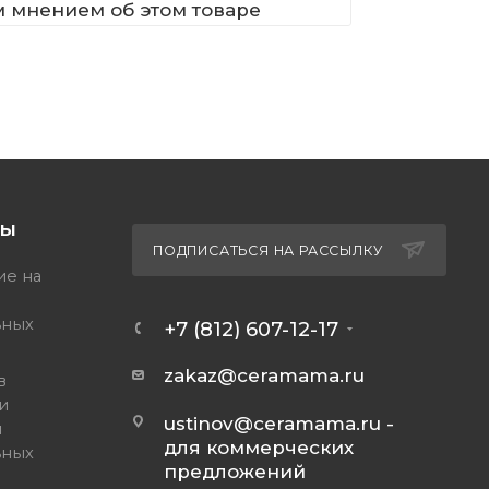
м мнением об этом товаре
ТЫ
ПОДПИСАТЬСЯ НА РАССЫЛКУ
ие на
ьных
+7 (812) 607-12-17
zakaz@ceramama.ru
в
и
ustinov@ceramama.ru
-
и
для коммерческих
ьных
предложений