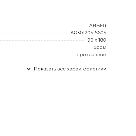
ABBER
AG301205-S605
90 х 180
хром
прозрачное
Показать все характеристики