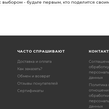
 выбором - будьте первым, кто поделится свои
ЧАСТО СПРАШИВАЮТ
КОНТАК
Доставка и оплата
Соглашен
обработку
Как заказать?
персонал
Обмен и возврат
данных
Отзывы покупателей
Политика 
отношени
Сертификаты
обработк
персонал
данных