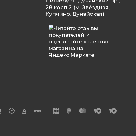
Петебрург, Дунайский пр.,
28 корп.2 (м. Звёздная,
Купчино, Дунайская)