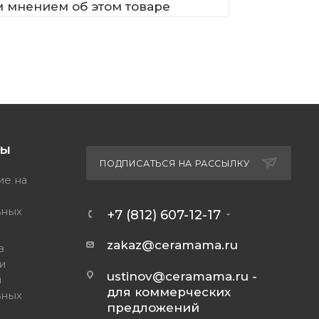
м мнением об этом товаре
ТЫ
ПОДПИСАТЬСЯ НА РАССЫЛКУ
ие на
ьных
+7 (812) 607-12-17
zakaz@ceramama.ru
в
и
ustinov@ceramama.ru
-
и
для коммерческих
ьных
предложений