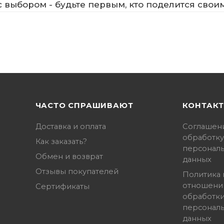
 выбором - будьте первым, кто поделится свои
ЧАСТО СПРАШИВАЮТ
КОНТАК
Доставка и оплата
Соглашен
обработку
Как заказать?
персонал
Обмен и возврат
данных
Отзывы покупателей
Политика 
отношени
Сертификаты
обработк
персонал
данных