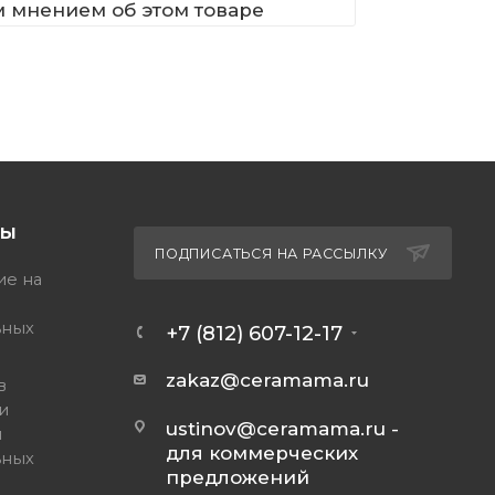
м мнением об этом товаре
ТЫ
ПОДПИСАТЬСЯ НА РАССЫЛКУ
ие на
ьных
+7 (812) 607-12-17
zakaz@ceramama.ru
в
и
ustinov@ceramama.ru
-
и
для коммерческих
ьных
предложений