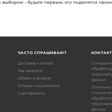
 выбором - будьте первым, кто поделится свои
ЧАСТО СПРАШИВАЮТ
КОНТАК
Доставка и оплата
Соглашен
обработку
Как заказать?
персонал
Обмен и возврат
данных
Отзывы покупателей
Политика 
отношени
Сертификаты
обработк
персонал
данных