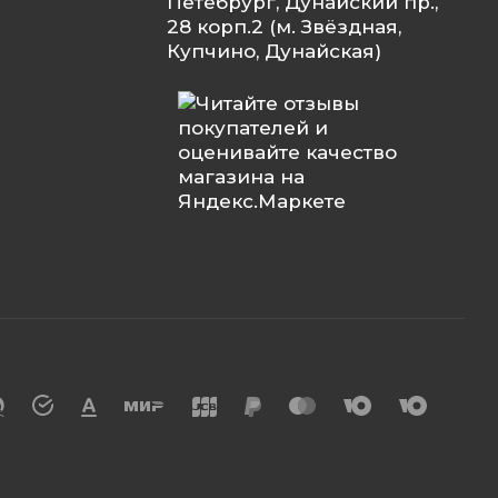
Петебрург, Дунайский пр.,
28 корп.2 (м. Звёздная,
Купчино, Дунайская)