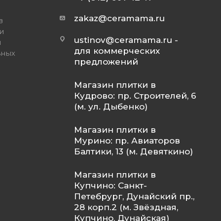
zakaz@ceramama.ru
в
и
ustinov@ceramama.ru
-
и
для коммерческих
ьных
предложений
Магазин плитки в
Кудрово: пр. Строителей, 6
(м. ул. Дыбенко)
Магазин плитки в
Мурино: пр. Авиаторов
Балтики, 13 (м. Девяткино)
Магазин плитки в
Купчино: Санкт-
Петебрург, Дунайский пр.,
28 корп.2 (м. Звёздная,
Купчино, Дунайская)