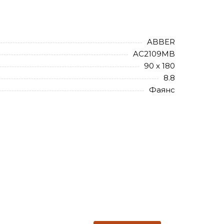
ABBER
AC2109MB
90 х 180
8.8
Фаянс