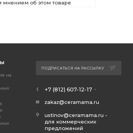
м мнением об этом товаре
ТЫ
ПОДПИСАТЬСЯ НА РАССЫЛКУ
ие на
ьных
+7 (812) 607-12-17
zakaz@ceramama.ru
в
и
ustinov@ceramama.ru
-
и
для коммерческих
ьных
предложений