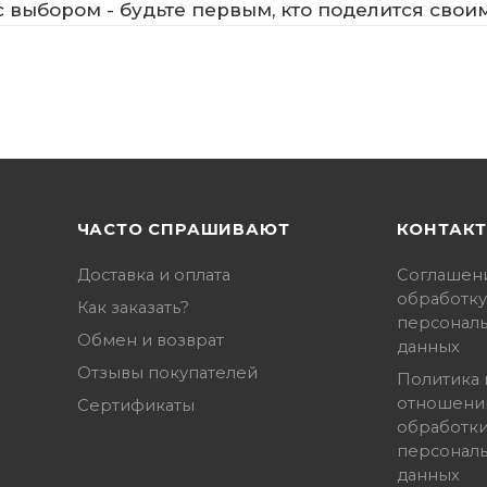
 выбором - будьте первым, кто поделится свои
ЧАСТО СПРАШИВАЮТ
КОНТАК
Доставка и оплата
Соглашен
обработку
Как заказать?
персонал
Обмен и возврат
данных
Отзывы покупателей
Политика 
отношени
Сертификаты
обработк
персонал
данных