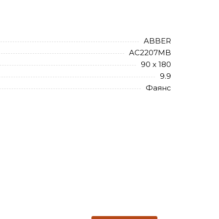
ABBER
AC2207MB
90 х 180
9.9
Фаянс