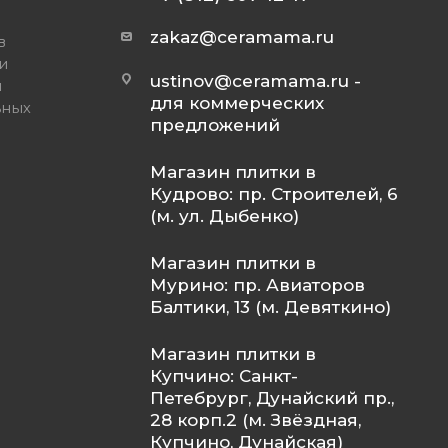
zakaz@ceramama.ru
в
и
ustinov@ceramama.ru
-
и
для коммерческих
ьных
предложений
Магазин плитки в
Кудрово: пр. Строителей, 6
(м. ул. Дыбенко)
Магазин плитки в
Мурино: пр. Авиаторов
Балтики, 13 (м. Девяткино)
Магазин плитки в
Купчино: Санкт-
Петебрург, Дунайский пр.,
28 корп.2 (м. Звёздная,
Купчино, Дунайская)