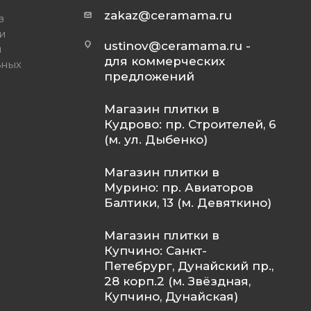
zakaz@ceramama.ru
в
и
ustinov@ceramama.ru
-
и
для коммерческих
ьных
предложений
Магазин плитки в
Кудрово: пр. Строителей, 6
(м. ул. Дыбенко)
Магазин плитки в
Мурино: пр. Авиаторов
Балтики, 13 (м. Девяткино)
Магазин плитки в
Купчино: Санкт-
Петебрург, Дунайский пр.,
28 корп.2 (м. Звёздная,
Купчино, Дунайская)